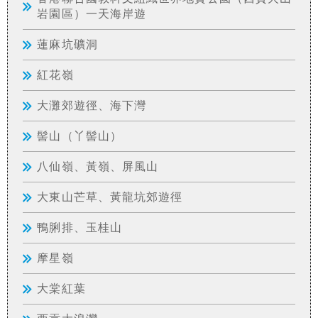
岩園區）一天海岸遊
蓮麻坑礦洞
紅花嶺
大灘郊遊徑、海下灣
髻山（丫髻山）
八仙嶺、黃嶺、屏風山
大東山芒草、黃龍坑郊遊徑
鴨脷排、玉桂山
摩星嶺
大棠紅葉