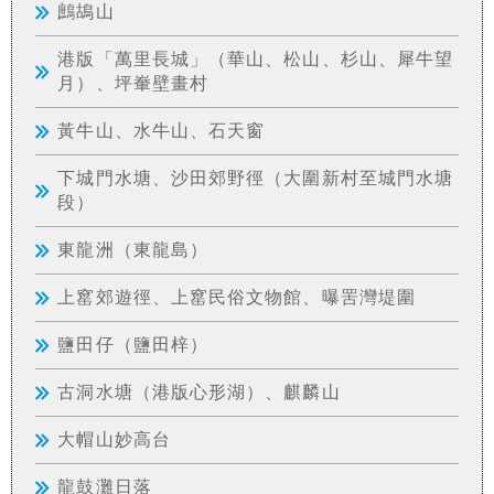
鷓鴣山
港版「萬里長城」（華山、松山、杉山、犀牛望
月）、坪輋壁畫村
黃牛山、水牛山、石天窗
下城門水塘、沙田郊野徑（大圍新村至城門水塘
段）
東龍洲（東龍島）
上窰郊遊徑、上窰民俗文物館、曝罟灣堤圍
鹽田仔（鹽田梓）
古洞水塘（港版心形湖）、麒麟山
大帽山妙高台
龍鼓灘日落