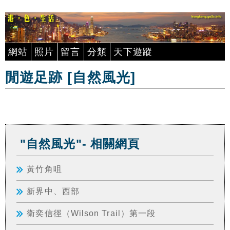
網站
照片
留言
分類
天下遊蹤
閒遊足跡 [自然風光]
"自然風光"- 相關網頁
黃竹角咀
新界中、西部
衛奕信徑（Wilson Trail）第一段