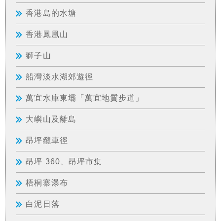
香港島的水塘
香港鳳凰山
獅子山
船灣淡水湖郊遊徑
萬宜水庫東壩「萬宜地質步道」
大嶼山及離島
昂坪纜車徑
昂坪 360、昂坪市集
梧桐寨瀑布
白泥日落