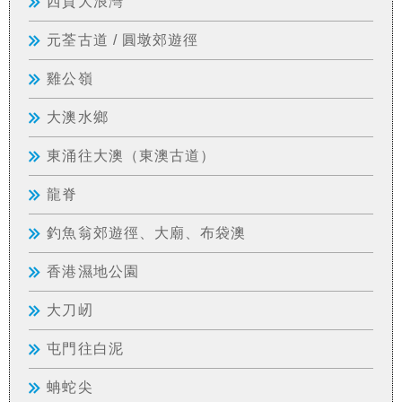
西貢大浪灣
元荃古道 / 圓墩郊遊徑
雞公嶺
大澳水鄉
東涌往大澳（東澳古道）
龍脊
釣魚翁郊遊徑、大廟、布袋澳
香港濕地公園
大刀屻
屯門往白泥
蚺蛇尖