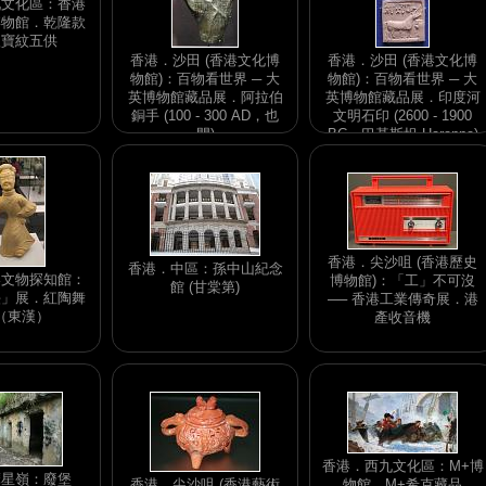
九文化區：香港
博物館．乾隆款
八寶紋五供
香港．沙田 (香港文化博
香港．沙田 (香港文化博
物館)：百物看世界 ─ 大
物館)：百物看世界 ─ 大
英博物館藏品展．阿拉伯
英博物館藏品展．印度河
銅手 (100 - 300 AD，也
文明石印 (2600 - 1900
門)
BC，巴基斯坦 Harappa)
香港．尖沙咀 (香港歷史
香港．中區：孫中山紀念
港文物探知館：
博物館)：「工」不可沒
館 (甘棠第)
泱」展．紅陶舞
── 香港工業傳奇展．港
（東漢）
產收音機
香港．西九文化區：M+博
摩星嶺：廢堡
香港．尖沙咀 (香港藝術
物館．M+希克藏品