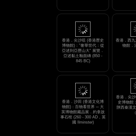
展．唐：
香港．西九
香港．尖沙咀 (香港歷史
物館．
博物館)："奢華世代：從
亞述到亞歷山大" 展覽．
亞述黏土釉面磚 (850 -
845 BC)
香港．沙田 (香港文化博
物館)：百物看世界 ─ 大
香港．尖沙咀
英博物館藏品展．約拿故
史博物館
事石棺 (260 - 300 AD，英
陝西秦漢
國 Ilminster)