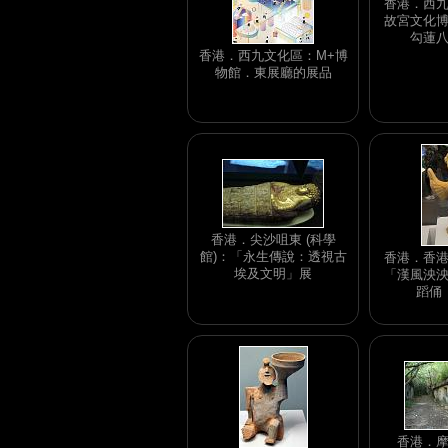
香港．西
故宮文化
勾蓮
香港．西九文化區：M+博
物館．東展廳的展品
香港．尖沙咀東 (科學
館)：「永生傳說：透視古
香港．香
埃及文明」展
「漢風泱
蹈俑
香港．