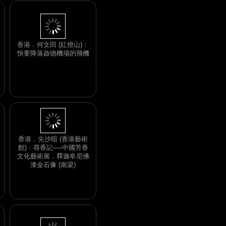
香港．何文田 (紅燈山)：
快要降落啟德機場的飛機
香港．尖沙咀 (香港藝術
館)：尋香記──中國芳香
文化藝術展．釋迦牟尼佛
漆金石像 (南梁)