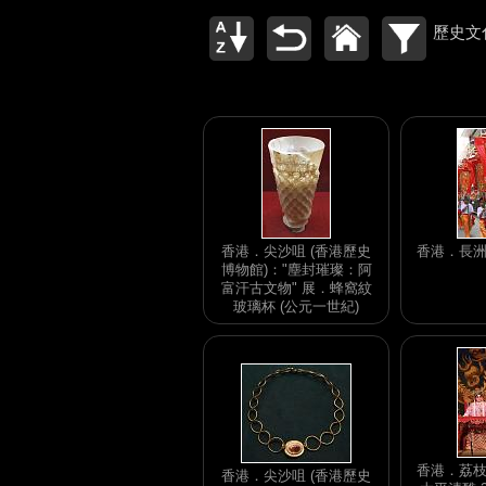
歷史文
香港．尖沙咀 (香港歷史
香港．長
博物館)："塵封璀璨：阿
富汗古文物" 展．蜂窩紋
玻璃杯 (公元一世紀)
香港．荔
香港．尖沙咀 (香港歷史