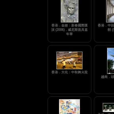
香港．金鐘：新春國際匯
香港．中
演 (2006)．威尼斯面具嘉
館 
年華
香港．大坑：中秋舞火龍
越南．