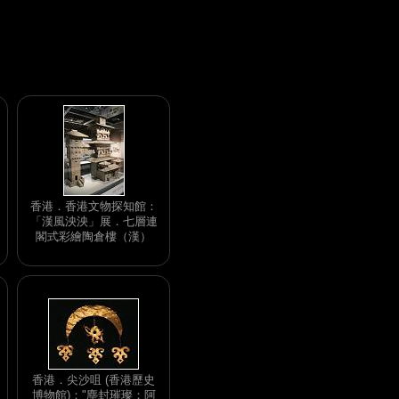
香港．香港文物探知館：
「漢風泱泱」展．七層連
閣式彩繪陶倉樓（漢）
香港．尖沙咀 (香港歷史
博物館)："塵封璀璨：阿