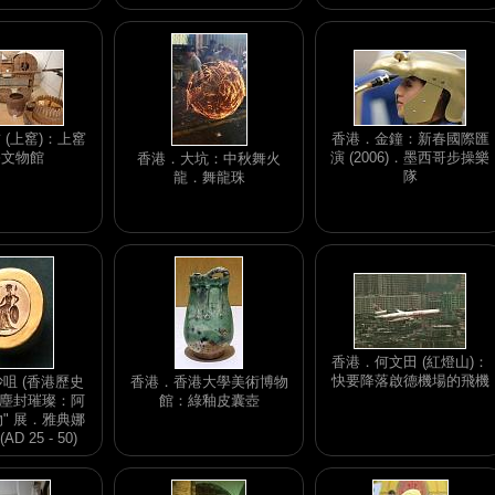
 (上窰)：上窰
香港．金鐘：新春國際匯
俗文物館
演 (2006)．墨西哥步操樂
香港．大坑：中秋舞火
隊
龍．舞龍珠
香港．何文田 (紅燈山)：
快要降落啟德機場的飛機
咀 (香港歷史
香港．香港大學美術博物
"塵封璀璨：阿
館：綠釉皮囊壺
" 展．雅典娜
D 25 - 50)