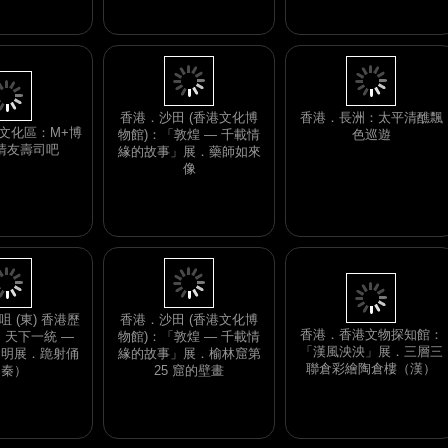
出的青銅器
彩繪釉陶騎馬女
亞述到亞歷山大" 展覽．
俑
意大利出土的黏土製女神
像 (600 - 500 BC)
文化區：M+博
清友壽司吧
香港．沙田 (香港文化博
香港．長洲：太平清醮飄
物館)：「敦煌 — 千載情
色巡遊
緣的故事」展．藥師如來
像
香港．香港文物探知館：
「漢風泱泱」展．三層三
 (東) 香港歷
香港．沙田 (香港文化博
聯倉彩繪陶倉樓（漢）
：天下一統 —
物館)：「敦煌 — 千載情
文明展．跪射俑
緣的故事」展．榆林窟第
（秦）
25 窟的壁畫