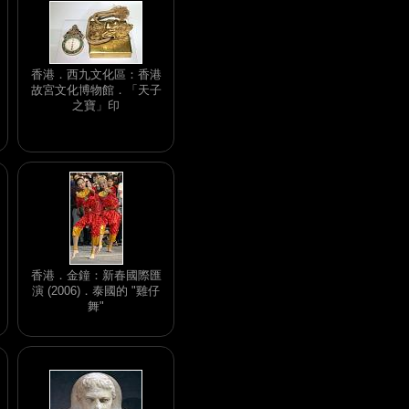
香港．西九文化區：香港
故宮文化博物館．「天子
之寶」印
香港．金鐘：新春國際匯
演 (2006)．泰國的 "雞仔
舞"