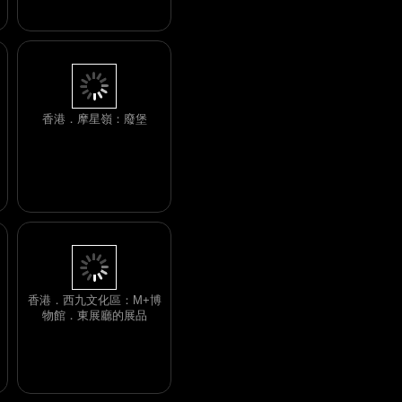
英博物館藏品展．華斯特
克女神像 (900 - 1521
AD，墨西哥)
香港．摩星嶺：廢堡
香港．西九文化區：M+博
物館．東展廳的展品