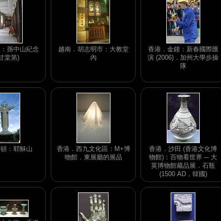
區：孫中山紀念
越南．胡志明市：大教堂
香港．金鐘：新春國際匯
(甘棠第)
內
演 (2006)．加州大學步操
隊
頭頓：耶穌山
香港．西九文化區：M+博
香港．沙田 (香港文化博
物館．東展廳的展品
物館)：百物看世界 ─ 大
英博物館藏品展．石瓶
(1500 AD，韓國)