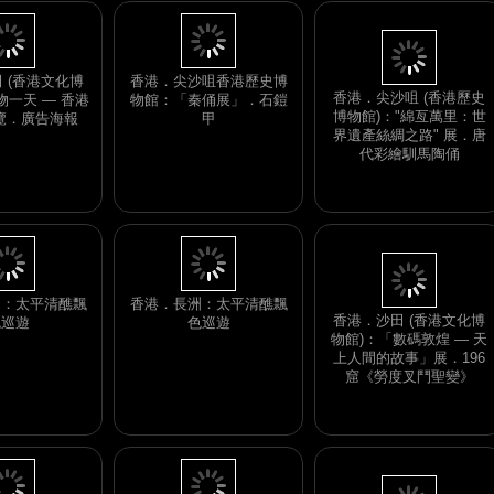
香港．尖沙咀 (香港歷史
博物館)："綿亙萬里：世
 (香港文化博
香港．尖沙咀香港歷史博
界遺產絲綢之路" 展．唐
物一天 — 香港
物館：「秦俑展」．石鎧
代彩繪馴馬陶俑
 展覽．廣告海報
甲
香港．沙田 (香港文化博
物館)：「數碼敦煌 — 天
洲：太平清醮飄
香港．長洲：太平清醮飄
上人間的故事」展．196
色巡遊
色巡遊
窟《勞度叉鬥聖變》