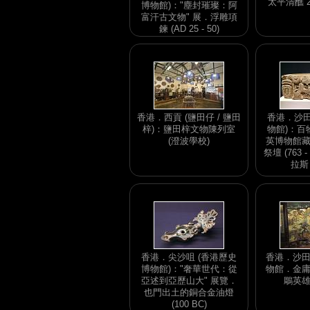
太平清醮 
博物館)："塵封璀璨：阿
富汗古文物" 展．浮雕項
鍊 (AD 25 - 50)
香港．西貢 (鹽田仔 / 鹽田
香港．沙田
梓)：鹽田梓文物陳列室
物館)：百
(澄波學校)
英博物館
祭壇 (763 
拉斯 
香港．尖沙咀 (香港歷史
香港．沙
博物館)："奢華世代：從
物館．金
亞述到亞歷山大" 展覽．
鵰英
也門出土的銅合金油燈
(100 BC)