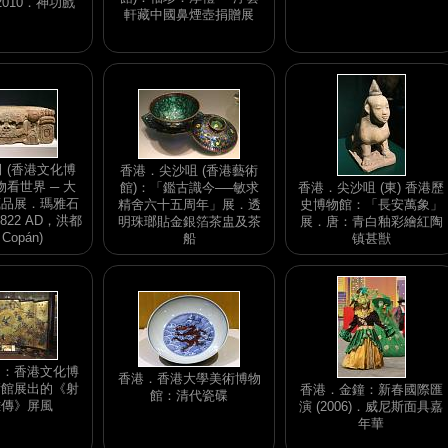
2010．神功戲
軒藏中國鼻煙壺捐贈展
 (香港文化博
香港．尖沙咀 (香港藝術
物看世界 ─ 大
館)：「鑑古識今──敏求
香港．尖沙咀 (東) 香港歷
藏品展．瑪雅石
精舍六十五周年」展．透
史博物館：「長安萬象」
- 822 AD，洪都
明珠瑯貼金銀箔茶盅及茶
展．唐：青白釉彩繪紅陶
Copán)
船
镇甚獣
田：香港文化博
香港．香港大學美術博物
庸館展出的《射
香港．金鐘：新春國際匯
館：清代瓷碟
雄傳》屏風
演 (2006)．威尼斯面具嘉
年華