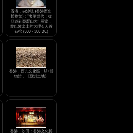
香港．尖沙咀 (香港歷史
博物館)："奢華世代：從
亞述到亞歷山大" 展覽．
黎巴嫩出土的大理石人首
石棺 (500 - 300 BC)
香港．西九文化區：M+博
物館．《亞洲土地》
香港．沙田：香港文化博