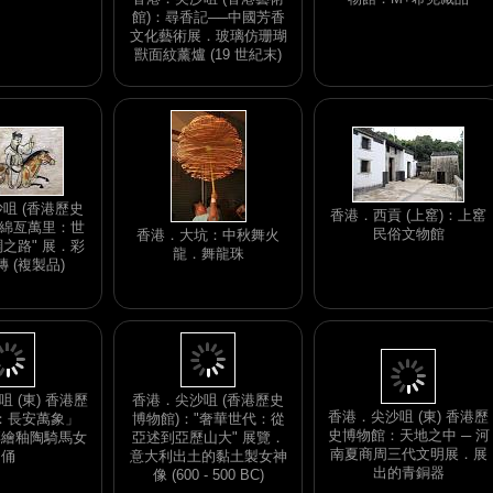
館)：尋香記──中國芳香
文化藝術展．玻璃仿珊瑚
獸面紋薰爐 (19 世紀末)
咀 (香港歷史
香港．西貢 (上窰)：上窰
"綿亙萬里：世
民俗文物館
香港．大坑：中秋舞火
之路" 展．彩
龍．舞龍珠
 (複製品)
香港．尖沙咀 (東) 香港歷
史博物館：天地之中 ─ 河
 (東) 香港歷
香港．尖沙咀 (香港歷史
南夏商周三代文明展．展
：長安萬象」
博物館)："奢華世代：從