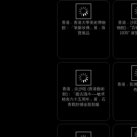
香港．香港大學美術博物
香港．沙田
館：「筆脈珍傳」展．珠
物館)："百
寶展品
1935"
香港．尖沙咀 (香港藝術
館)：「鑑古識今──敏求
香港．長
精舍六十五周年」展．石
青戳纱捕金龍朝服