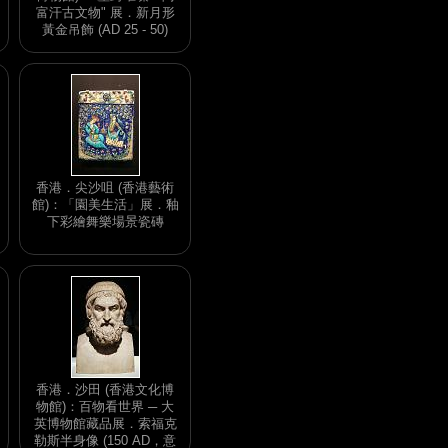
富汗古文物" 展．新月形
黃金吊飾 (AD 25 - 50)
香港．尖沙咀 (香港藝術
館)：「園美生活」展．釉
下彩繪舞樂場景瓷磚
香港．沙田 (香港文化博
物館)：百物看世界 ─ 大
英博物館藏品展．索福克
勒斯半身像 (150 AD，意