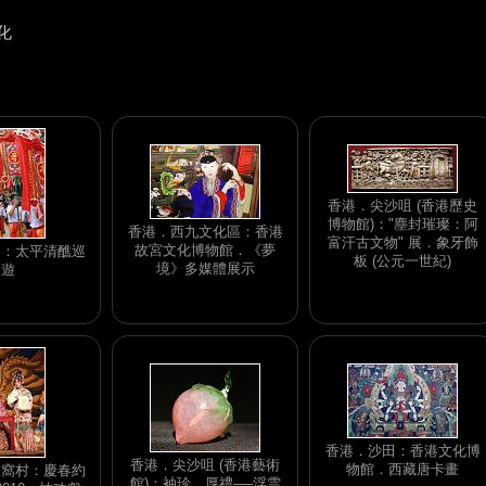
化
香港．尖沙咀 (香港歷史
博物館)："塵封璀璨：阿
香港．西九文化區：香港
富汗古文物" 展．象牙飾
故宮文化博物館．《夢
洲：太平清醮巡
板 (公元一世紀)
境》多媒體展示
遊
香港．沙田：香港文化博
香港．尖沙咀 (香港藝術
物館．西藏唐卡畫
枝窩村：慶春約
館)：袖珍．厚禮──浮雲