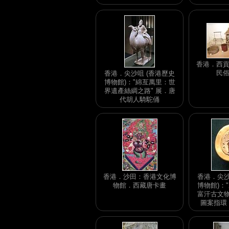
香港．西貢
民
香港．尖沙咀 (香港歷史
博物館)："綿亙萬里：世
界遺產絲綢之路" 展．唐
代胡人騎駝俑
香港．沙田：香港文化博
香港．尖沙
物館．西藏唐卡畫
博物館)：
富汗古文物
圖案指環 (A