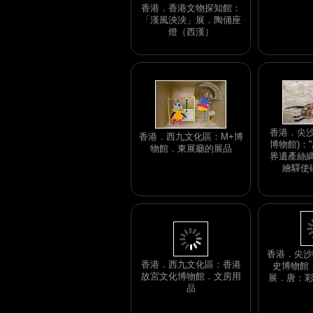
香港．香港文物探知館：
「漢風泱泱」展．陶俑座
燈（西漢）
香港．尖沙
香港．西九文化區：M+博
博物館)：
物館．東展廳的展品
界遺產絲綢
繪驛使磚
香港．西九文化區：香港
香港．尖沙咀
故宮文化博物館．文房用
史博物館
品