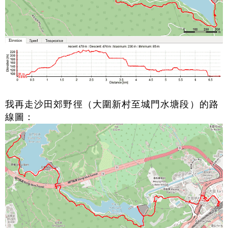
我再走沙田郊野徑（大圍新村至城門水塘段）的路
線圖：