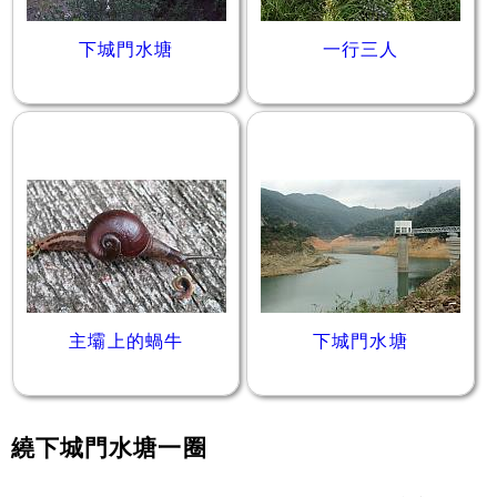
下城門水塘
一行三人
主壩上的蝸牛
下城門水塘
繞下城門水塘一圈