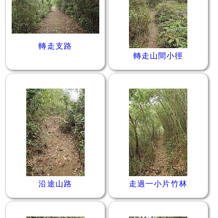
轉走支路
轉走山間小徑
沿途山路
走過一小片竹林