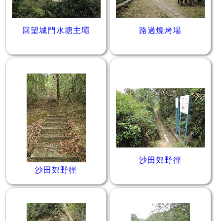
回望城門水塘主壩
路過燒烤場
沙田郊野徑
沙田郊野徑