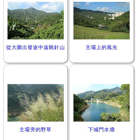
從大圍出發途中遠眺針山
主壩上的風光
主壩旁的野草
下城門水塘