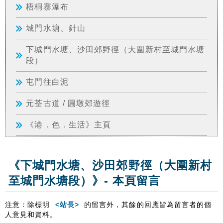
梧桐寨瀑布
城門水塘、針山
下城門水塘、沙田郊野徑（大圍新村至城門水塘
段）
屯門往白泥
元荃古道 / 圓墩郊遊徑
《港．色．生活》主頁
《下城門水塘、沙田郊野徑（大圍新村
至城門水塘段）》- 本頁留言
注意：除標明
<站長>
的留言外，其餘的回應皆為留言者的個
人意見和資料。