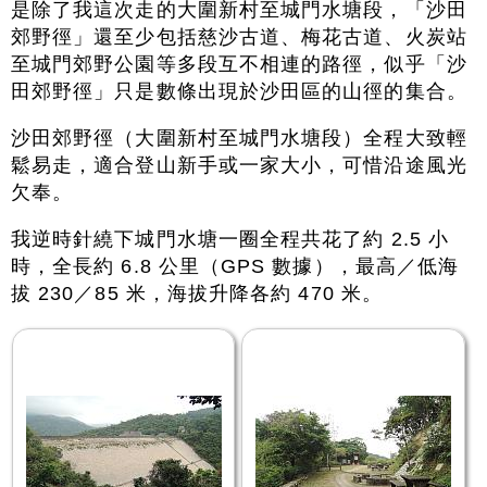
是除了我這次走的大圍新村至城門水塘段，「沙田
郊野徑」還至少包括慈沙古道、梅花古道、火炭站
至城門郊野公園等多段互不相連的路徑，似乎「沙
田郊野徑」只是數條出現於沙田區的山徑的集合。
沙田郊野徑（大圍新村至城門水塘段）全程大致輕
鬆易走，適合登山新手或一家大小，可惜沿途風光
欠奉。
我逆時針繞下城門水塘一圈全程共花了約 2.5 小
時，全長約 6.8 公里（GPS 數據），最高／低海
拔 230／85 米，海拔升降各約 470 米。