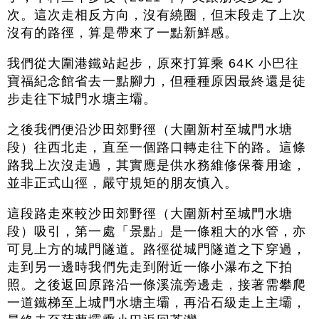
次。這次走相反方向，沒有繞圈，但末段走了上次
沒有的路徑，算是帶來了一點新鮮感。
我們從大圍港鐵站起步，原來打算乘 64K 小巴往
寶福紀念館省去一點腳力，但種種原因最終還是徒
步走往下城門水塘主壩。
之後我們便沿沙田郊野徑（大圍新村至城門水塘
段）往西北走，直至一個路口轉走往下的路。這條
路我上次沒走過，其實應是供水務維修保養用途，
並非正式山徑，嚴守規矩的朋友慎入。
這段路走來較沙田郊野徑（大圍新村至城門水塘
段）吸引，第一處「景點」是一條粗大的水管，亦
可見上方的城門隧道。路徑從城門隧道之下穿過，
走到另一邊時我們先走到附近一條小瀑布之下拍
照。之後返回原路沿一條溪流旁邊走，接著需攀爬
一道鐵梯至上城門水塘主壩，再沿石級走上主壩，