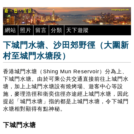
網站
照片
留言
分類
天下遊蹤
下城門水塘、沙田郊野徑（大圍新
村至城門水塘段）
香港城門水塘（Shing Mun Reservoir）分為上、
下城門水塘。由於可乘公共交通直接前往上城門水
塘，加上上城門水塘設有燒烤場、遊客中心等設
施，麥理浩徑和衛奕信徑亦途經上城門水塘，因此
提起「城門水塘」指的都是上城門水塘，令下城門
水塘相對顯得有點神秘。
下城門水塘