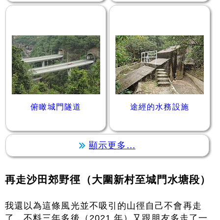
俯瞰城門隧道
途經的水務設施
顯示更多...
再走沙田郊野徑（大圍新村至城門水塘段）
我還以為這條風光並不吸引的山徑自己不會再走
了，不料三年多後（2021 年）又跟朋友多走了一