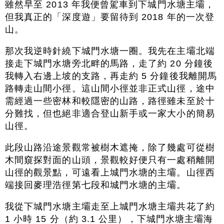
雖然早至 2013 年我便曾駕車到下城門水塘主壩，
但我真正的「深度遊」要留待到 2018 年的一次登
山。
那次我逆時針繞下城門水塘一圈。我先在主壩北端
接走下城門水塘旁北畔的馬路，走了約 20 分鐘後
我轉入右邊上坡的支路，再走約 5 分鐘後我離開馬
路轉走山間小徑。這山間小徑並非正式山徑，途中
需經過一些密林和較隱密的山路，路徑雖未至於十
分難找，但也絕非適合登山新手或一家大小的簡易
山徑。
此段山路沿途景觀常被樹木遮掩，除了幾處可從樹
木間窺探對面的山頭，景觀較好便只有一處稍離開
山徑的觀景點，可遠看上城門水塘的主壩。山徑西
端接回麥理浩徑第七段和城門水塘的主壩。
我從下城門水塘主壩走至上城門水塘主壩共花了約
1 小時 15 分（約 3.1 公里），下城門水塘主壩海