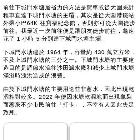
前往下城門水塘最省力的方法是駕車或從大圍乘計
程車直達下城門水塘的主壩，其次是從大圍港鐵站
外乘小巴64K 往寶福紀念館，否則亦可從大圍徒步
前往。我最近一次前往便是跟朋友徒步前往，龜速
花了 1 小時 5 分到達下城門水塘主壩。
下城門水塘建於 1964 年，容量約 430 萬立方米，
不及上城門水塘的三分之一。下城門水塘的主要建
造目的是調節水流往沙田濾水廠和減少上城門水塘
滿溢時洩洪造成的浪費。
由於下城門水塘的主要用途並非蓄水，因此出現乾
涸相對較多。2022 年便因水塘乾涸地面出現龜裂
而惹來不少市民前往「打卡」，不幸有人因此失足
致死。