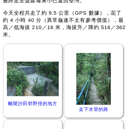
最終走至菠蘿壩乘小巴返回荃灣。
今天全程共走了約 9.5 公里（GPS 數據），花了
約 4 小時 40 分（異常龜速不太有參考價值），最
高／低海拔 210／16 米，海拔升／降約 516／362
米。
離開沙田郊野徑的地方
走下水管的路