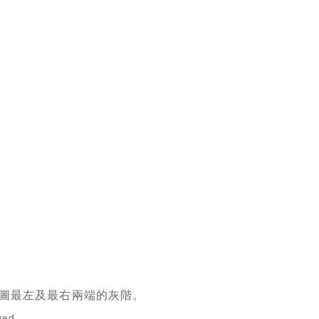
圖最左及最右兩端的灰階。
ved.