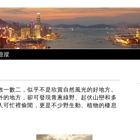
遊蹤
數一數二，似乎不是欣賞自然風光的好地方。
外的地方，卻可發現青蔥綠野、起伏山巒和多
人可忙裡偷閒，更是不少野生動、植物的棲息