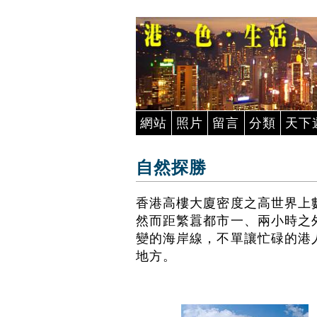
網站
照片
留言
分類
天下
自然探勝
香港高樓大廈密度之高世界上
然而距繁囂都市一、兩小時之
變的海岸線，不單讓忙碌的港
地方。