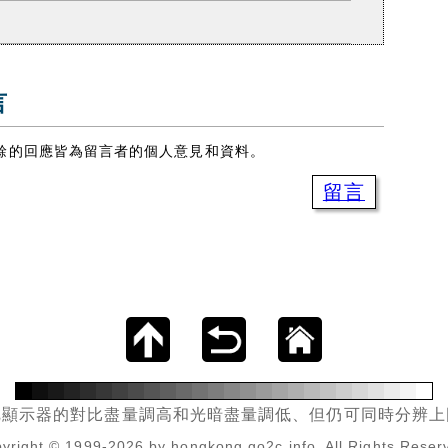
言
餘的回應皆為留言者的個人意見和資料。
留言
把顯示器的對比盡量調高和光暗盡量調低、但仍可同時分辨上
yright © 1999-2026 by hongkong.go2c.info. All Rights Reser