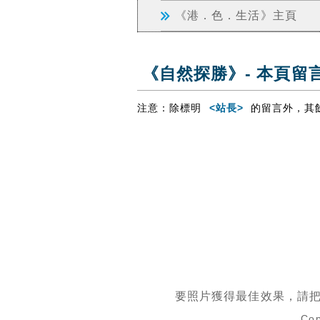
《港．色．生活》主頁
《自然探勝》- 本頁留
注意：除標明
<站長>
的留言外，其
要照片獲得最佳效果，請
Cop