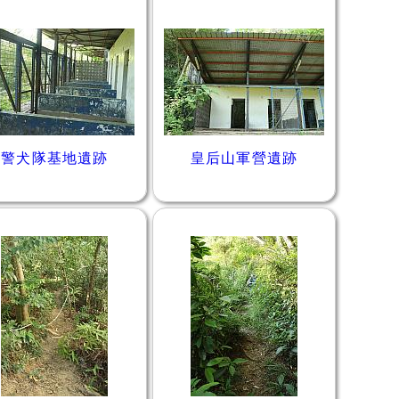
警犬隊基地遺跡
皇后山軍營遺跡