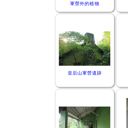
軍營外的植物
皇后山軍營遺跡