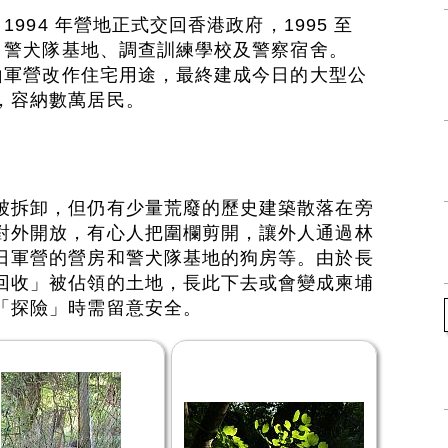
1994 年營地正式交回香港政府，1995 至
心、警犬隊基地、調查訓練學校及警察宿舍。
后山軍營改作住宅用途，最終建成今日的大型公
，容納數萬居民。
被拆卸，但仍有少量荒廢的歷史建築散落在旁
對外開放，有心人把圍欄剪開，讓外人通過林
日軍營的營房和警犬隊基地的狗房等。由於長
回收」被佔領的土地，長此下去或會變成柬埔
「探險」時需留意安全。