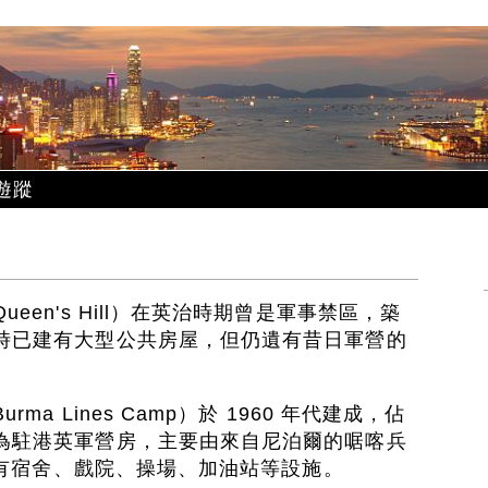
遊蹤
een's Hill）在英治時期曾是軍事禁區，築
時已建有大型公共房屋，但仍遺有昔日軍營的
a Lines Camp）於 1960 年代建成，佔
為駐港英軍營房，主要由來自尼泊爾的啹喀兵
曾設有宿舍、戲院、操場、加油站等設施。