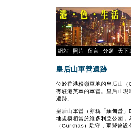
網站
照片
留言
分類
天下
皇后山軍營遺跡
位於香港粉嶺軍地的皇后山（Qu
有駐港英軍的軍營。皇后山現
遺跡。
皇后山軍營（亦稱「緬甸營」Burm
地規模相當於維多利亞公園，
（Gurkhas）駐守，軍營