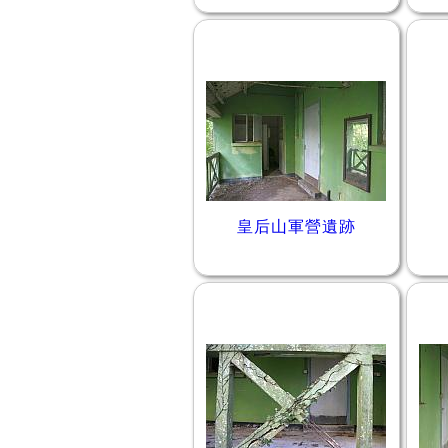
皇后山軍營遺跡