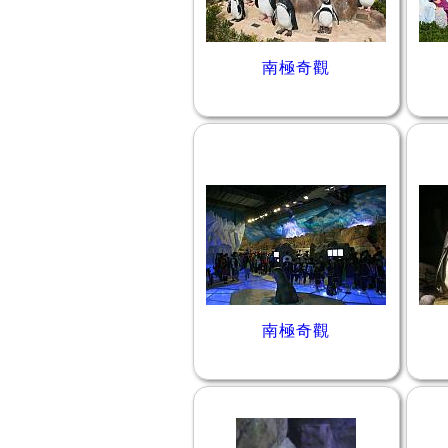
南極奇觀
南極奇觀