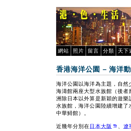
網站
照片
留言
分類
天下
香港海洋公園 – 海洋
海洋公園以海洋為主題，自然
海濤館兩座大型水族館（後者
洲除日本以外算是新穎的遊樂
水族館，海洋公園陸續增建了
中華鱘館）。
近幾年分別在
日本大阪
、
遼