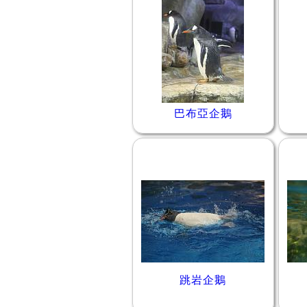
巴布亞企鵝
跳岩企鵝