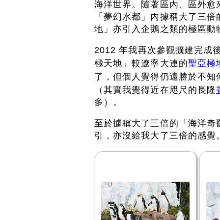
海洋世界。隨著區內、區外愈來
「夢幻水都」內據稱大了三倍
地」亦引入企鵝之類的極區動
2012 年我再次參觀擴建完
極天地」較遼寧大連的
聖亞極
了，但個人覺得仍遠勝於不知
（其實我覺得近在咫尺的長隆
多）。
至於據稱大了三倍的「海洋奇
引，亦沒給我大了三倍的感覺