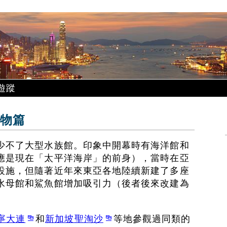
遊蹤
動物篇
少不了大型水族館。印象中開幕時有海洋館和
應是現在「太平洋海岸」的前身），當時在亞
設施，但隨著近年來東亞各地陸續新建了多座
水母館和鯊魚館增加吸引力（後者後來改建為
寧大連
和
新加坡聖淘沙
等地參觀過同類的