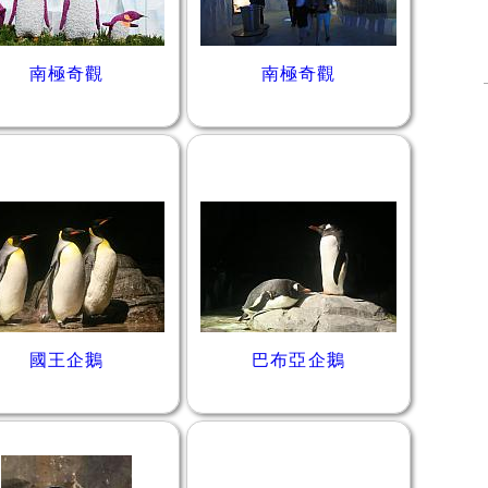
南極奇觀
南極奇觀
國王企鵝
巴布亞企鵝