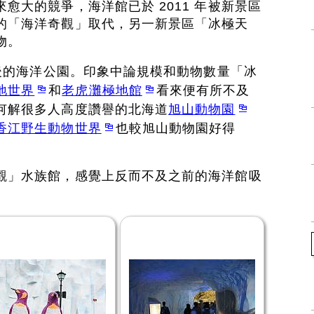
愈大的競爭，海洋館已於 2011 年被新景區
的「海洋奇觀」取代，另一新景區「冰極天
物。
成後的海洋公園。印象中論規模和動物數量「冰
地世界
和
老虎灘極地館
看來便有所不及
何解很多人高度讚譽的北海道
旭山動物園
香江野生動物世界
也較旭山動物園好得
觀」水族館，感覺上反而不及之前的海洋館吸
。