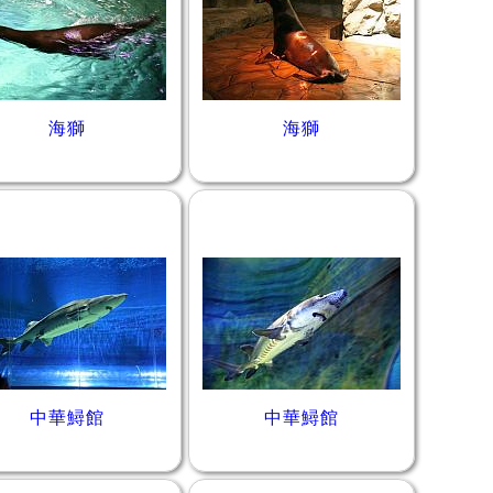
海獅
海獅
中華鱘館
中華鱘館